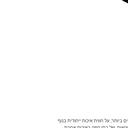
פרויקט
ותר, על חווית איכות ייחודית בנוף
מציאות, של בתי קפה באיכות אחרת.