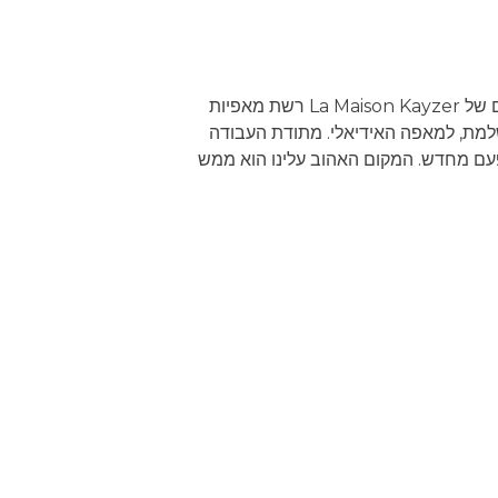
ת המאפייה שלנו הקמנו בשיתוף פעולה עם אריק קייזר, אופה צרפתי אגדי, נצר לשושלת אופים ממחוז לורן והבעלים של La Maison Kayzer רשת מאפיות
למת, למאפה האידיאלי. מתודת העבודה
 פעם מחדש. המקום האהוב עלינו הוא ממש