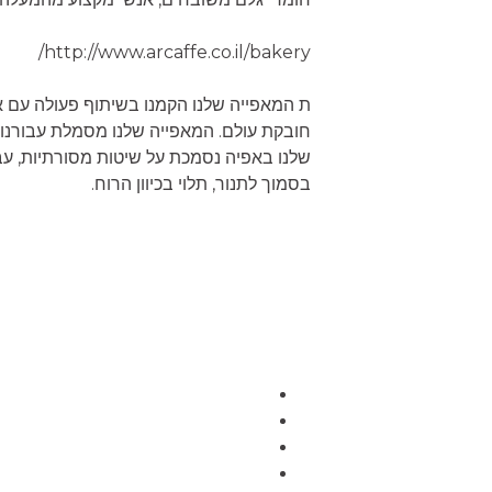
http://www.arcaffe.co.il/bakery/
חובקת עולם. המאפייה שלנו מסמלת עבורנו
שלנו באפיה נסמכת על שיטות מסורתיות, עבו
בסמוך לתנור, תלוי בכיוון הרוח.
בחוויה קולינרית מדויקת ומושקעת
בכוחם של חומרי גלם משובחים להעני
בהקפדה בלתי מתפשרת על טריות